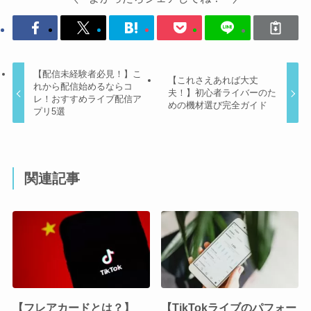
【配信未経験者必見！】こ
【これさえあれば大丈
れから配信始めるならコ
夫！】初心者ライバーのた
レ！おすすめライブ配信ア
めの機材選び完全ガイド
プリ5選
関連記事
【フレアカードとは？】
【TikTokライブのパフォー