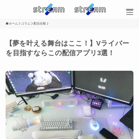
ホーム
コラム
配信全般
MENU
【夢を叶える舞台はここ！】Vライバー
を目指すならこの配信アプリ3選！
HOME
ライバー募集
コラム
お問い合わせ
コラム検索